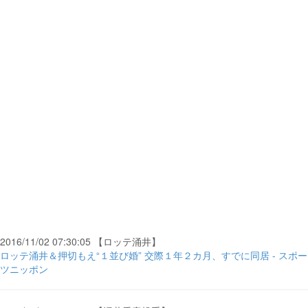
2016/11/02 07:30:05 【ロッテ涌井】
ロッテ涌井＆押切もえ“１並び婚” 交際１年２カ月、すでに同居 - スポー
ツニッポン