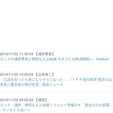
2016/11/02 11:30:04 【涌井秀章】
ロッテの涌井秀章と押切もえが結婚 今オフにもMLB挑戦へ - livedoor
2016/11/02 10:00:04 【山本有二】
「冗談を言ったら首になりそうになった」…“ＴＰＰ強行採決”発言の山
本有二農水相が再び失言 - 産経ニュース
2016/11/02 09:00:04 【涌井】
ロッテ・涌井、押切もえと結婚！メジャー準備ＯＫ「彼女の力が必要」
- サンケイスポーツ