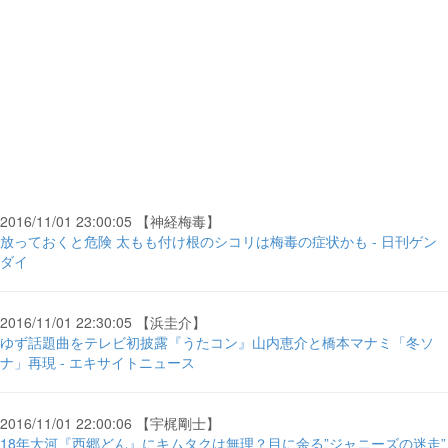
2016/11/01 23:00:05 【神経梅毒】
放っておくと危険 太もも付け根のシコリは梅毒の症状かも - 日刊ゲン
ダイ
2016/11/01 22:30:05 【浜圭介】
ゆず話題曲をテレビ初披露『うたコン』山内恵介と橋本マナミ「冬ソ
ナ」再現 - エキサイトニュース
2016/11/01 22:00:06 【宇梶剛士】
18年大河『西郷どん』にキムタクは無理？目に余る”ジャニーズの迷走”