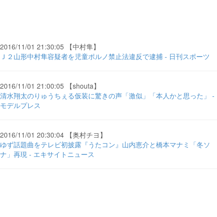
2016/11/01 21:30:05 【中村隼】
Ｊ２山形中村隼容疑者を児童ポルノ禁止法違反で逮捕 - 日刊スポーツ
2016/11/01 21:00:05 【shouta】
清水翔太のりゅうちぇる仮装に驚きの声「激似」「本人かと思った」 -
モデルプレス
2016/11/01 20:30:04 【奥村チヨ】
ゆず話題曲をテレビ初披露『うたコン』山内恵介と橋本マナミ「冬ソ
ナ」再現 - エキサイトニュース