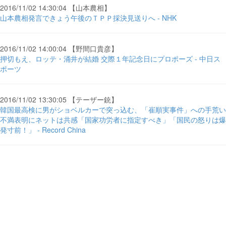
2016/11/02 14:30:04 【山本農相】
山本農相発言できょう午後のＴＰＰ採決見送りへ - NHK
2016/11/02 14:00:04 【野間口貴彦】
押切もえ、ロッテ・涌井が結婚 交際１年記念日にプロポーズ - 中日ス
ポーツ
2016/11/02 13:30:05 【テーザー銃】
韓国最高検に男がショベルカーで突っ込む、「崔順実事件」への手荒い
不満表明にネットは共感「国家功労者に指定すべき」「国民の怒りは爆
発寸前！」 - Record China