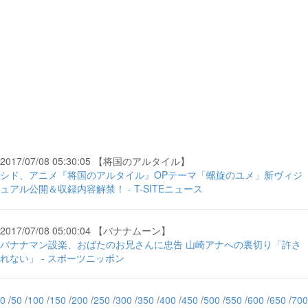
2017/07/08 05:30:05 【将国のアルタイル】
シド、アニメ『将国のアルタイル』OPテーマ「螺旋のユメ」新ヴィジ
ュアル公開＆収録内容解禁！ - T-SITEニュース
2017/07/08 05:00:04 【バナナムーン】
バナナマン設楽、おばたのお兄さんに忠告 山崎アナへの裏切り「許さ
れない」 - スポーツニッポン
0
/
50
/
100
/
150
/
200
/
250
/
300
/
350
/
400
/
450
/
500
/
550
/
600
/
650
/
700