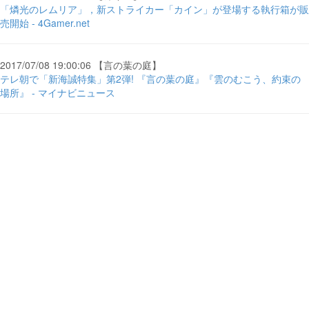
「燐光のレムリア」，新ストライカー「カイン」が登場する執行箱が販
売開始 - 4Gamer.net
2017/07/08 19:00:06 【言の葉の庭】
テレ朝で「新海誠特集」第2弾! 『言の葉の庭』『雲のむこう、約束の
場所』 - マイナビニュース