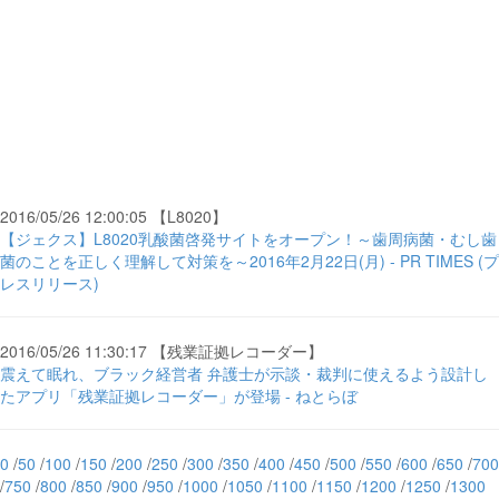
2016/05/26 12:00:05 【L8020】
【ジェクス】L8020乳酸菌啓発サイトをオープン！～歯周病菌・むし歯
菌のことを正しく理解して対策を～2016年2月22日(月) - PR TIMES (プ
レスリリース)
2016/05/26 11:30:17 【残業証拠レコーダー】
震えて眠れ、ブラック経営者 弁護士が示談・裁判に使えるよう設計し
たアプリ「残業証拠レコーダー」が登場 - ねとらぼ
0
/
50
/
100
/
150
/
200
/
250
/
300
/
350
/
400
/
450
/
500
/
550
/
600
/
650
/
700
/
750
/
800
/
850
/
900
/
950
/
1000
/
1050
/
1100
/
1150
/
1200
/
1250
/
1300