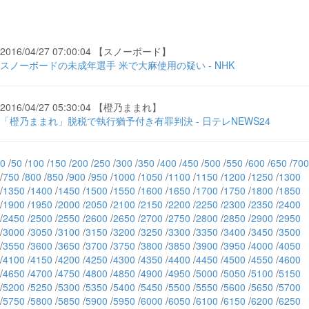
2016/04/27 07:00:04 【スノーボード】
スノーボードの未成年選手 米で大麻使用の疑い - NHK
2016/04/27 05:30:04 【橙乃ままれ】
「橙乃ままれ」脱税で執行猶予付き有罪判決 - 日テレNEWS24
0
/
50
/
100
/
150
/
200
/
250
/
300
/
350
/
400
/
450
/
500
/
550
/
600
/
650
/
700
/
750
/
800
/
850
/
900
/
950
/
1000
/
1050
/
1100
/
1150
/
1200
/
1250
/
1300
/
1350
/
1400
/
1450
/
1500
/
1550
/
1600
/
1650
/
1700
/
1750
/
1800
/
1850
/
1900
/
1950
/
2000
/
2050
/
2100
/
2150
/
2200
/
2250
/
2300
/
2350
/
2400
/
2450
/
2500
/
2550
/
2600
/
2650
/
2700
/
2750
/
2800
/
2850
/
2900
/
2950
/
3000
/
3050
/
3100
/
3150
/
3200
/
3250
/
3300
/
3350
/
3400
/
3450
/
3500
/
3550
/
3600
/
3650
/
3700
/
3750
/
3800
/
3850
/
3900
/
3950
/
4000
/
4050
/
4100
/
4150
/
4200
/
4250
/
4300
/
4350
/
4400
/
4450
/
4500
/
4550
/
4600
/
4650
/
4700
/
4750
/
4800
/
4850
/
4900
/
4950
/
5000
/
5050
/
5100
/
5150
/
5200
/
5250
/
5300
/
5350
/
5400
/
5450
/
5500
/
5550
/
5600
/
5650
/
5700
/
5750
/
5800
/
5850
/
5900
/
5950
/
6000
/
6050
/
6100
/
6150
/
6200
/
6250