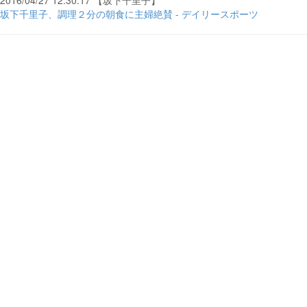
2016/04/27 12:30:17 【坂下千里子】
坂下千里子、調理２分の朝食に主婦絶賛 - デイリースポーツ