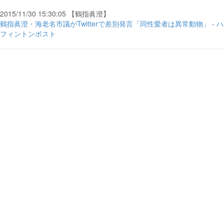
2015/11/30 15:30:05 【鶴指眞澄】
鶴指眞澄・海老名市議がTwitterで差別発言「同性愛者は異常動物」 - ハ
フィントンポスト