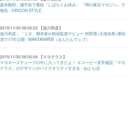
森本毅郎、腰手術で番組「しばらくお休み」 『噂の東京マガジン』で
報告 - ORICON STYLE
2015/11/30 08:00:22 【遊川和彦】
遊川和彦：「ミタ」脚本家が映画監督デビュー 阿部寛×天海祐希×重松
清で17年公開 - MANTANWEB（まんたんウェブ）
2015/11/30 08:00:04 【マヨテラス】
マヨネーズチューブの中に入ってきたよ！ キユーピー見学施設「マヨ
テラス」のデザインがハイクオリティすぎる - ねとらぼ