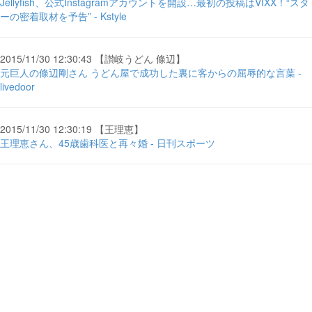
Jellyfish、公式Instagramアカウントを開設…最初の投稿はVIXX！“スタ
ーの密着取材を予告” - Kstyle
2015/11/30 12:30:43 【讃岐うどん 條辺】
元巨人の條辺剛さん うどん屋で成功した裏に客からの屈辱的な言葉 -
livedoor
2015/11/30 12:30:19 【王理恵】
王理恵さん、45歳歯科医と再々婚 - 日刊スポーツ