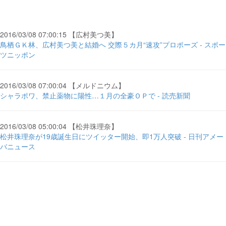
2016/03/08 07:00:15 【広村美つ美】
鳥栖ＧＫ林、広村美つ美と結婚へ 交際５カ月“速攻”プロポーズ - スポー
ツニッポン
2016/03/08 07:00:04 【メルドニウム】
シャラポワ、禁止薬物に陽性…１月の全豪ＯＰで - 読売新聞
2016/03/08 05:00:04 【松井珠理奈】
松井珠理奈が19歳誕生日にツイッター開始、即1万人突破 - 日刊アメー
バニュース