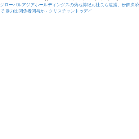
グローバルアジアホールディングスの菊地博紀元社長ら逮捕、粉飾決済
で 暴力団関係者関与か - クリスチャントゥデイ