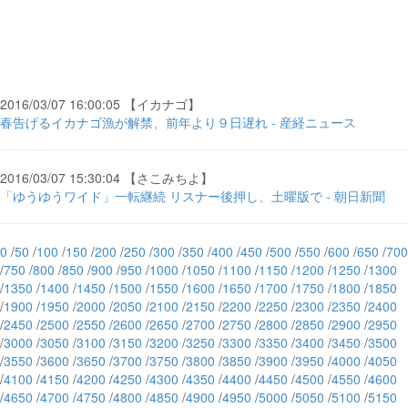
2016/03/07 16:00:05 【イカナゴ】
春告げるイカナゴ漁が解禁、前年より９日遅れ - 産経ニュース
2016/03/07 15:30:04 【さこみちよ】
「ゆうゆうワイド」一転継続 リスナー後押し、土曜版で - 朝日新聞
0
/
50
/
100
/
150
/
200
/
250
/
300
/
350
/
400
/
450
/
500
/
550
/
600
/
650
/
700
/
750
/
800
/
850
/
900
/
950
/
1000
/
1050
/
1100
/
1150
/
1200
/
1250
/
1300
/
1350
/
1400
/
1450
/
1500
/
1550
/
1600
/
1650
/
1700
/
1750
/
1800
/
1850
/
1900
/
1950
/
2000
/
2050
/
2100
/
2150
/
2200
/
2250
/
2300
/
2350
/
2400
/
2450
/
2500
/
2550
/
2600
/
2650
/
2700
/
2750
/
2800
/
2850
/
2900
/
2950
/
3000
/
3050
/
3100
/
3150
/
3200
/
3250
/
3300
/
3350
/
3400
/
3450
/
3500
/
3550
/
3600
/
3650
/
3700
/
3750
/
3800
/
3850
/
3900
/
3950
/
4000
/
4050
/
4100
/
4150
/
4200
/
4250
/
4300
/
4350
/
4400
/
4450
/
4500
/
4550
/
4600
/
4650
/
4700
/
4750
/
4800
/
4850
/
4900
/
4950
/
5000
/
5050
/
5100
/
5150