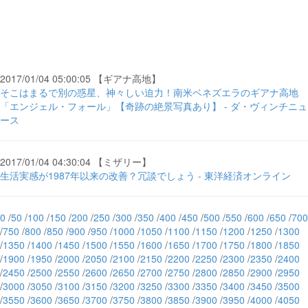
2017/01/04 05:00:05 【ギアナ高地】
そこはまるで別の惑星、神々しい迫力！南米ベネズエラのギアナ高地
「エンジェル・フォール」【奇跡の絶景写真あり】 - ダ・ヴィンチニュ
ース
2017/01/04 04:30:04 【ミザリー】
生活実感が1987年以来の改善？冗談でしょう - 東洋経済オンライン
0
/
50
/
100
/
150
/
200
/
250
/
300
/
350
/
400
/
450
/
500
/
550
/
600
/
650
/
700
/
750
/
800
/
850
/
900
/
950
/
1000
/
1050
/
1100
/
1150
/
1200
/
1250
/
1300
/
1350
/
1400
/
1450
/
1500
/
1550
/
1600
/
1650
/
1700
/
1750
/
1800
/
1850
/
1900
/
1950
/
2000
/
2050
/
2100
/
2150
/
2200
/
2250
/
2300
/
2350
/
2400
/
2450
/
2500
/
2550
/
2600
/
2650
/
2700
/
2750
/
2800
/
2850
/
2900
/
2950
/
3000
/
3050
/
3100
/
3150
/
3200
/
3250
/
3300
/
3350
/
3400
/
3450
/
3500
/
3550
/
3600
/
3650
/
3700
/
3750
/
3800
/
3850
/
3900
/
3950
/
4000
/
4050