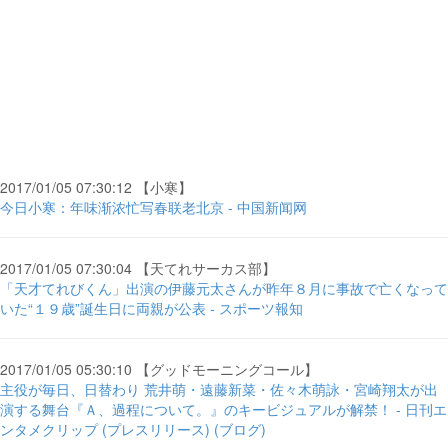
2017/01/05 07:30:12 【小寒】
今日小寒：年味渐浓忙写春联老北京 - 中国新闻网
2017/01/05 07:30:04 【天てれサーカス部】
「天才てれびくん」出演の伊藤元太さんが昨年８月に事故で亡くなって
いた“１９歳”誕生日に両親が公表 - スポーツ報知
2017/01/05 05:30:10 【グッドモーニングコール】
主役が毎日、日替わり 荒井萌・遠藤新菜・佐々木萌詠・宮崎翔太が出
演する舞台『Ａ、過程について。』のキービジュアルが解禁！ - 日刊エ
ンタメクリップ (プレスリリース) (ブログ)