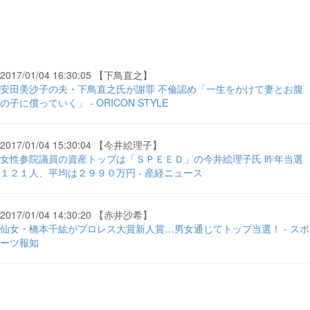
2017/01/04 16:30:05 【下鳥直之】
安田美沙子の夫・下鳥直之氏が謝罪 不倫認め「一生をかけて妻とお腹
の子に償っていく」 - ORICON STYLE
2017/01/04 15:30:04 【今井絵理子】
女性参院議員の資産トップは「ＳＰＥＥＤ」の今井絵理子氏 昨年当選
１２１人、平均は２９９０万円 - 産経ニュース
2017/01/04 14:30:20 【赤井沙希】
仙女・橋本千紘がプロレス大賞新人賞…男女通じてトップ当選！ - スポ
ーツ報知