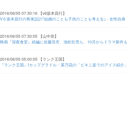
2016/06/05 07:30:16 【v6坂本昌行】
V６坂本昌行の将来設計｢結婚のことも子供のことも考える｣ - 女性自身
2016/06/05 07:30:05 【山中崇】
映画『深夜食堂』続編に佐藤浩市、池松壮亮ら、10月からドラマ新作も - 
2016/06/05 05:00:05 【ランク王国】
『ランク王国』Iカップグラドル・菜乃花の「ビキニ姿でのアイス紹介」に男性