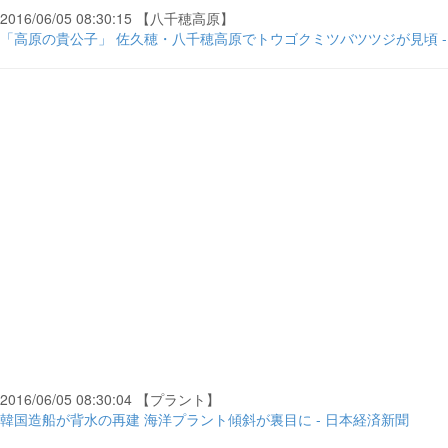
2016/06/05 08:30:15 【八千穂高原】
「高原の貴公子」 佐久穂・八千穂高原でトウゴクミツバツツジが見頃 -
2016/06/05 08:30:04 【プラント】
韓国造船が背水の再建 海洋プラント傾斜が裏目に - 日本経済新聞