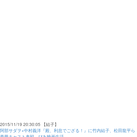
2015/11/19 20:30:05 【結子】
阿部サダヲ×中村義洋『殿、利息でござる！』に竹内結子、松田龍平ら
豪華キャスト参戦 - ぴあ映画生活