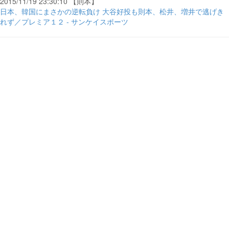
2015/11/19 23:30:10 【則本】
日本、韓国にまさかの逆転負け 大谷好投も則本、松井、増井で逃げき
れず／プレミア１２ - サンケイスポーツ