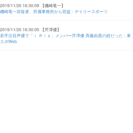
2015/11/20 16:30:09 【磯崎竜一】
磯崎竜一容疑者、所属事務所から窃盗 - デイリースポーツ
2015/11/20 16:30:05 【芹澤優】
若手注目声優で「ｉ Ｒｉｓ」メンバー芹澤優 斉藤由貴の姪だった - 東
スポWeb