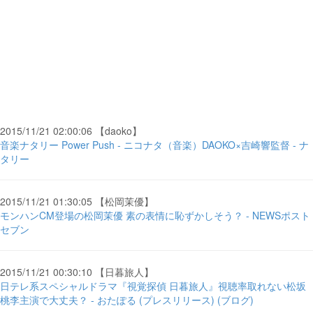
2015/11/21 02:00:06 【daoko】
音楽ナタリー Power Push - ニコナタ（音楽）DAOKO×吉崎響監督 - ナ
タリー
2015/11/21 01:30:05 【松岡茉優】
モンハンCM登場の松岡茉優 素の表情に恥ずかしそう？ - NEWSポスト
セブン
2015/11/21 00:30:10 【日暮旅人】
日テレ系スペシャルドラマ『視覚探偵 日暮旅人』視聴率取れない松坂
桃李主演で大丈夫？ - おたぽる (プレスリリース) (ブログ)