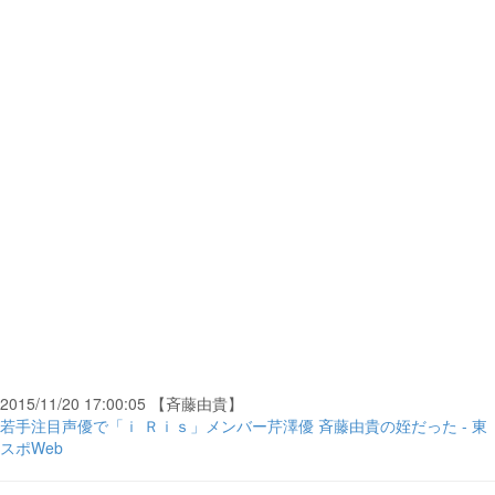
2015/11/20 17:00:05 【斉藤由貴】
若手注目声優で「ｉ Ｒｉｓ」メンバー芹澤優 斉藤由貴の姪だった - 東
スポWeb