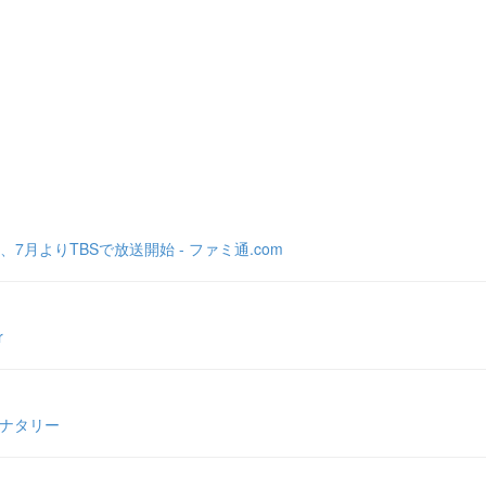
よりTBSで放送開始 - ファミ通.com
r
いナタリー