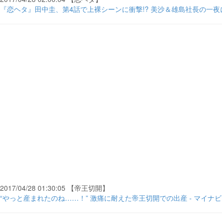
『恋ヘタ』田中圭、第4話で上裸シーンに衝撃!? 美沙＆雄島社長の一夜に
2017/04/28 01:30:05 【帝王切開】
“やっと産まれたのね……！” 激痛に耐えた帝王切開での出産 - マイナ