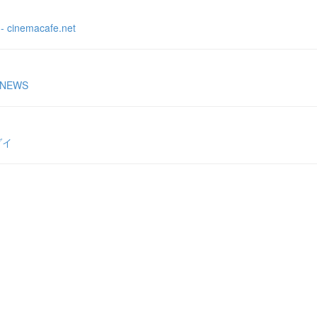
emacafe.net
NEWS
ダイ