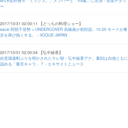
M!LK佐野勇斗「ミックス。」メンバーと「VS嵐」に出演 - 音楽ナタリ
ー
2017/10/31 02:00:11 【どっちの料理ショー】
sacai 阿部千登勢 × UNDERCOVER 高橋盾が初対談。10.20 モードが東
京を再び熱くする。 - VOGUE JAPAN
2017/10/31 02:00:04 【弘中綾香】
自意識過剰ぶりを明かされたテレ朝・弘中綾香アナ。素顔は自他ともに
認める「毒舌キャラ」？ - エキサイトニュース