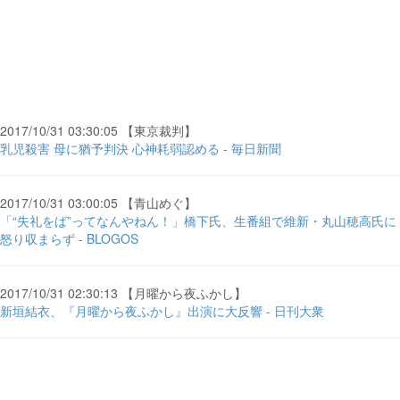
2017/10/31 03:30:05 【東京裁判】
乳児殺害 母に猶予判決 心神耗弱認める - 毎日新聞
2017/10/31 03:00:05 【青山めぐ】
「“失礼をば”ってなんやねん！」橋下氏、生番組で維新・丸山穂高氏に
怒り収まらず - BLOGOS
2017/10/31 02:30:13 【月曜から夜ふかし】
新垣結衣、『月曜から夜ふかし』出演に大反響 - 日刊大衆