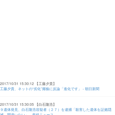
2017/10/31 15:30:12 【工藤夕貴】
工藤夕貴、ネットの“劣化”揶揄に反論「進化です」 - 朝日新聞
2017/10/31 15:30:05 【白石隆浩】
９遺体発見、白石隆浩容疑者（２７）を逮捕「殺害した遺体を証拠隠
滅、間違いない」 - 産経ニュース