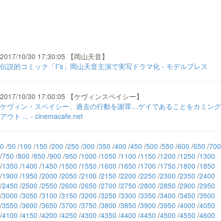
2017/10/30 17:30:05 【岡山天音】
伝説的コミック「I”s」岡山天音主演で実写ドラマ化 - モデルプレス
2017/10/30 17:00:05 【ケヴィンスペイシー】
ケヴィン・スペイシー、過去の行動を謝罪…ゲイであることをカミング
アウト ... - cinemacafe.net
0
/
50
/
100
/
150
/
200
/
250
/
300
/
350
/
400
/
450
/
500
/
550
/
600
/
650
/
700
/
750
/
800
/
850
/
900
/
950
/
1000
/
1050
/
1100
/
1150
/
1200
/
1250
/
1300
/
1350
/
1400
/
1450
/
1500
/
1550
/
1600
/
1650
/
1700
/
1750
/
1800
/
1850
/
1900
/
1950
/
2000
/
2050
/
2100
/
2150
/
2200
/
2250
/
2300
/
2350
/
2400
/
2450
/
2500
/
2550
/
2600
/
2650
/
2700
/
2750
/
2800
/
2850
/
2900
/
2950
/
3000
/
3050
/
3100
/
3150
/
3200
/
3250
/
3300
/
3350
/
3400
/
3450
/
3500
/
3550
/
3600
/
3650
/
3700
/
3750
/
3800
/
3850
/
3900
/
3950
/
4000
/
4050
/
4100
/
4150
/
4200
/
4250
/
4300
/
4350
/
4400
/
4450
/
4500
/
4550
/
4600