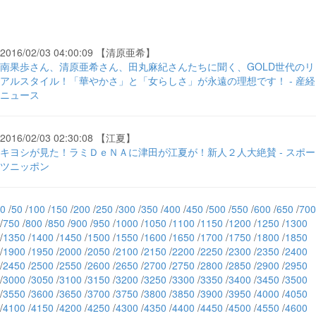
2016/02/03 04:00:09 【清原亜希】
南果歩さん、清原亜希さん、田丸麻紀さんたちに聞く、GOLD世代のリ
アルスタイル！「華やかさ」と「女らしさ」が永遠の理想です！ - 産経
ニュース
2016/02/03 02:30:08 【江夏】
キヨシが見た！ラミＤｅＮＡに津田が江夏が！新人２人大絶賛 - スポー
ツニッポン
0
/
50
/
100
/
150
/
200
/
250
/
300
/
350
/
400
/
450
/
500
/
550
/
600
/
650
/
700
/
750
/
800
/
850
/
900
/
950
/
1000
/
1050
/
1100
/
1150
/
1200
/
1250
/
1300
/
1350
/
1400
/
1450
/
1500
/
1550
/
1600
/
1650
/
1700
/
1750
/
1800
/
1850
/
1900
/
1950
/
2000
/
2050
/
2100
/
2150
/
2200
/
2250
/
2300
/
2350
/
2400
/
2450
/
2500
/
2550
/
2600
/
2650
/
2700
/
2750
/
2800
/
2850
/
2900
/
2950
/
3000
/
3050
/
3100
/
3150
/
3200
/
3250
/
3300
/
3350
/
3400
/
3450
/
3500
/
3550
/
3600
/
3650
/
3700
/
3750
/
3800
/
3850
/
3900
/
3950
/
4000
/
4050
/
4100
/
4150
/
4200
/
4250
/
4300
/
4350
/
4400
/
4450
/
4500
/
4550
/
4600