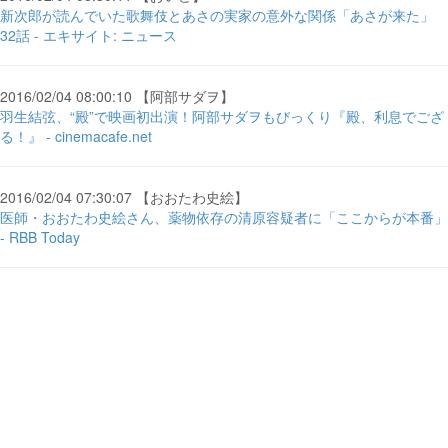
新次郎が読んでいた歌舞伎とあさの実家の意外な関係「あさが来た」
32話 - エキサイト: ニュース
2016/02/04 08:00:10 【阿部サダヲ】
羽生結弦、“殿”で映画初出演！阿部サダヲもびっくり『殿、利息でござ
る！』 - cinemacafe.net
2016/02/04 07:30:07 【おおたわ史絵】
医師・おおたわ史絵さん、薬物依存の清原容疑者に「ここからが本番」
- RBB Today