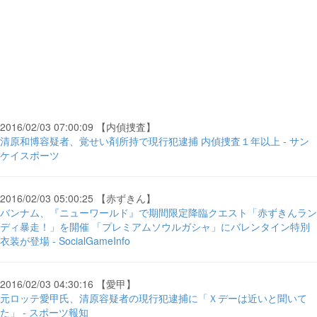
2016/02/03 07:00:09 【内偵捜査】
清原和博容疑者、覚せい剤所持で現行犯逮捕 内偵捜査１年以上 - サン
ケイスポーツ
2016/02/03 05:00:25 【赤ずきん】
バンナム、『ニューワールド』で期間限定降臨クエスト「赤ずきんラン
ディ暴走！」を開催 「プレミアムソウルガシャ」にバレンタイン特別
衣装が登場 - SocialGameInfo
2016/02/03 04:30:16 【愛甲】
元ロッテ愛甲氏、清原容疑者の現行犯逮捕に「Ｘデーは近いと聞いて
た」 - スポーツ報知