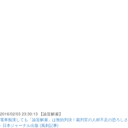
2016/02/03 23:30:13 【諭旨解雇】
電車痴漢しても「諭旨解雇」は無効判決！裁判官の人材不足の恐ろしさ
- 日本ジャーナル出版 (風刺記事)