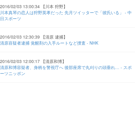
2016/02/03 13:00:34 【川本 狩野】
川本真琴の恋人は狩野英孝だった 先月ツイッターで「彼氏いる」 - 中
日スポーツ
2016/02/03 12:30:39 【清原 逮捕】
清原容疑者逮捕 覚醒剤の入手ルートなど捜査 - NHK
2016/02/03 12:00:17 【清原和博】
清原和博容疑者、身柄を警視庁へ 後部座席で丸刈りの頭垂れ… - スポ
ーツニッポン