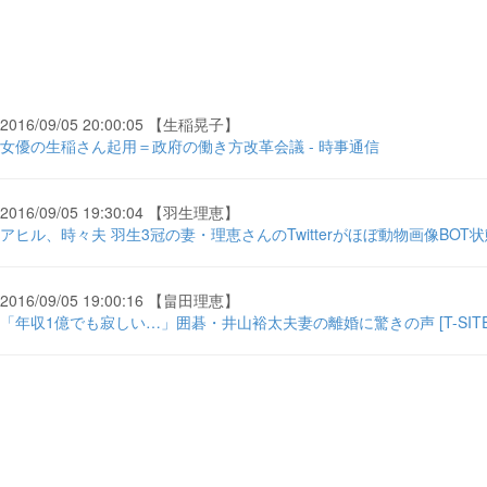
2016/09/05 20:00:05 【生稲晃子】
女優の生稲さん起用＝政府の働き方改革会議 - 時事通信
2016/09/05 19:30:04 【羽生理恵】
アヒル、時々夫 羽生3冠の妻・理恵さんのTwitterがほぼ動物画像BOT状
2016/09/05 19:00:16 【畠田理恵】
「年収1億でも寂しい…」囲碁・井山裕太夫妻の離婚に驚きの声 [T-SITE] -